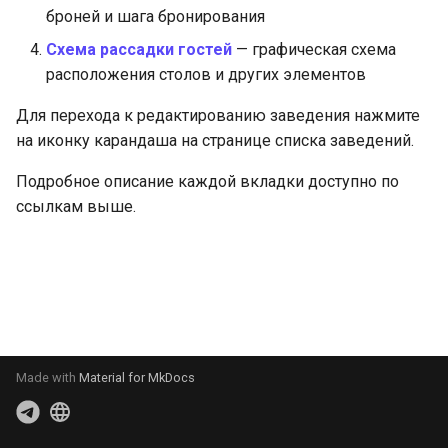
и
броней и шага бронирования
Места реализации
Заявки
Схема рассадки гостей
— графическая схема
я
расположения столов и других элементов
Склады
п
Для перехода к редактированию заведения нажмите
о
Приём депозитов
на иконку карандаша на странице списка заведений.
и
Подробное описание каждой вкладки доступно по
с
ссылкам выше.
к
а
Made with
Material for MkDocs