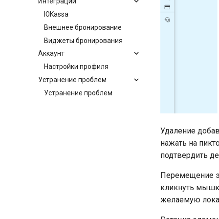
Интеграции
ЮKassa
Внешнее бронирование
Виджеты бронирования
Аккаунт
Настройки профиля
Устранение проблем
Устранение проблем
Удаление добав
нажать на пикт
подтвердить де
Перемещение э
кликнуть мышко
желаемую лок