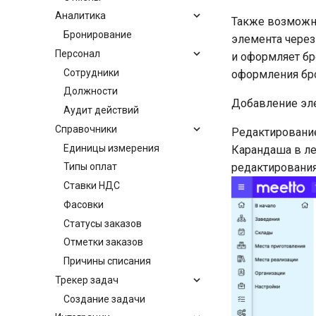
Аналитика
Также возможна
Бронирование
элемента через
Персонал
и оформляет бр
Сотрудники
оформления бро
Должности
Добавление эле
Аудит действий
Справочники
Редактировани
Единицы измерения
Карандаша в ле
редактирования
Типы оплат
Ставки НДС
Фасовки
Статусы заказов
Отметки заказов
Причины списания
Трекер задач
Создание задачи