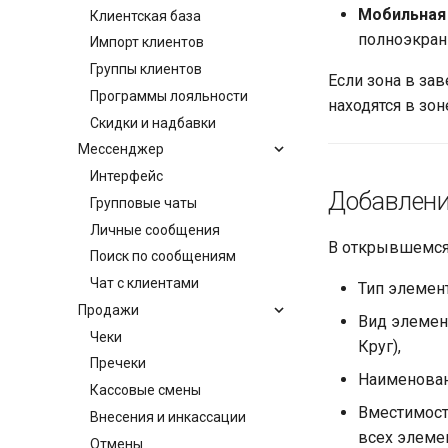
Мобильная
Клиентская база
полноэкран
Импорт клиентов
Группы клиентов
Если зона в за
Программы лояльности
находятся в зон
Скидки и надбавки
Мессенджер
Интерфейс
Добавлени
Групповые чаты
Личные сообщения
​ В открывшемс
Поиск по сообщениям
Чат с клиентами
Тип элемент
Продажи
Вид элемент
Чеки
Круг),
Пречеки
Наименован
Кассовые смены
Вместимост
Внесения и инкассации
всех элемен
Отмены