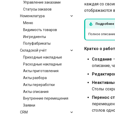
Управление заказами
каждая со свои
Статусы заказов
отображаются в
Номенклатура
Меню
Подробнее
Видимость товаров
Полное описание
Ингредиенты
Полуфабрикаты
Кратко о работ
Складской учёт
Приходные накладные
Создание
—
Расходные накладные
описание, ч
Акты приготовления
Редактиров
Акты разбора
Неактивны
Акты переработки
Столы сохра
Акты списания
Перенос с
Внутренние перемещения
перемещени
Заявки
столов одн
CRM