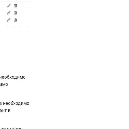
 необходимо
димо
а необходимо
ент в