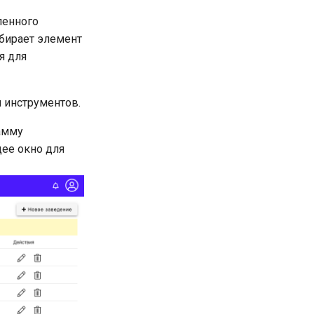
ленного
ыбирает элемент
я для
 инструментов.
амму
ее окно для