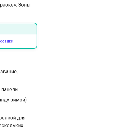
араоке». Зоны
ссадки
.
азвание,
 панели.
нду зимой).
трелкой для
ескольких