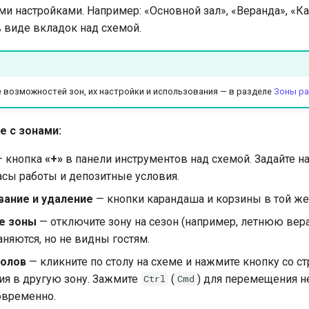
ми настройками. Например: «Основной зал», «Веранда», «К
 виде вкладок над схемой.
 возможностей зон, их настройки и использования — в разделе
Зоны ра
е с зонами:
 кнопка
«+»
в панели инструментов над схемой. Задайте н
асы работы и депозитные условия.
ание и удаление
— кнопки карандаша и корзины в той же
е зоны
— отключите зону на сезон (например, летнюю вера
няются, но не видны гостям.
толов
— кликните по столу на схеме и нажмите кнопку со с
я в другую зону. Зажмите
(
) для перемещения н
Ctrl
Cmd
овременно.