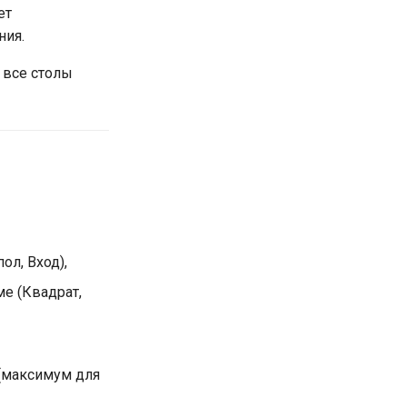
ет
ния.
 все столы
ол, Вход),
ме (Квадрат,
 (максимум для